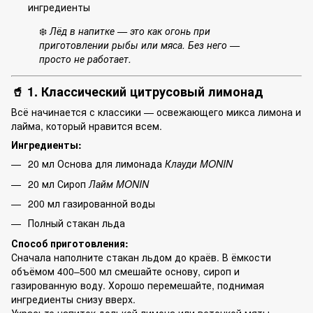
ингредиенты
❄️
Лёд в напитке — это как огонь при
приготовлении рыбы или мяса. Без него —
просто не работает.
🥤 1. Классический цитрусовый лимонад
Всё начинается с классики — освежающего микса лимона и
лайма, который нравится всем.
Ингредиенты:
20 мл Основа для лимонада
Клауди MONIN
20 мл Сироп
Лайм MONIN
200 мл газированной воды
Полный стакан льда
Способ приготовления:
Сначала наполните стакан льдом до краёв. В ёмкости
объёмом 400–500 мл смешайте основу, сироп и
газированную воду. Хорошо перемешайте, поднимая
ингредиенты снизу вверх.
Украсьте напиток долькой лимона или веточкой мяты —