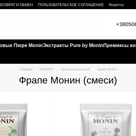
ВОЗВРАТ И ОБМЕН
ПОЛЬЗОВАТЕЛЬСКОЕ СОГЛАШЕНИЕ
Рецепты
+38050
овые Пюре Monin
Экстракты Pure by Monin
Премиксы кок
Главная
КАТАЛОГ
Всё для коктейлей
Фрапе Monin
Фрапе Монин (смеси)