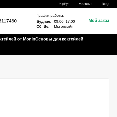
Укр
Рус
Желания
Вход
График работы:
6117460
Мой заказ
Будние:
09:00–17:00
Сб. Вс.
Мы онлайн
тейлей от Monin
Основы для коктейлей