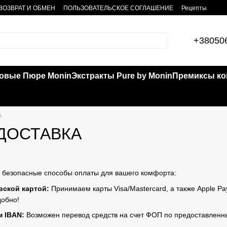
ВОЗВРАТ И ОБМЕН
ПОЛЬЗОВАТЕЛЬСКОЕ СОГЛАШЕНИЕ
Рецепты
+38050
овые Пюре Monin
Экстракты Pure by Monin
Премиксы кок
А
 ДОСТАВКА
 безопасные способы оплаты для вашего комфорта:
вской картой:
Принимаем карты Visa/Mastercard, а также Apple Pa
добно!
м IBAN:
Возможен перевод средств на счет ФОП по предоставленны