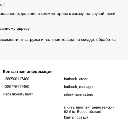
та".
апасное отделение в комментариях к заказу, на случай, если
занному адресу.
исимости от загрузки и наличия товара на складе, обработка
Контактная информация
+380506117460
barback_order
+380776117460
barback_manager
info@monin.store
Перезвонить вам?
г. Киев, проспект Берестейский
62-б (м. Берестейская)
Карта проезда