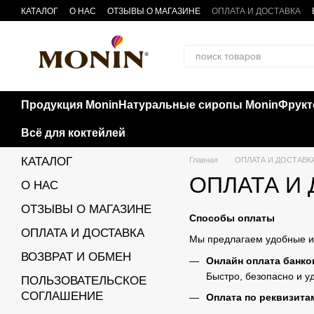
Перейти к основному контенту
КАТАЛОГ
О НАС
ОТЗЫВЫ О МАГАЗИНЕ
ОПЛАТА И ДОСТАВКА
Продукция Monin
Натуральные сиропы Monin
Фрукт
Всё для коктейлей
КАТАЛОГ
Главная
ОПЛАТА И ДОСТАВК
ОПЛАТА И
О НАС
ОТЗЫВЫ О МАГАЗИНЕ
Способы оплаты
ОПЛАТА И ДОСТАВКА
Мы предлагаем удобные и
ВОЗВРАТ И ОБМЕН
Онлайн оплата банко
Быстро, безопасно и у
ПОЛЬЗОВАТЕЛЬСКОЕ
СОГЛАШЕНИЕ
Оплата по реквизита