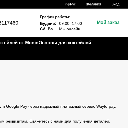
Укр
Рус
Желания
Вход
График работы:
6117460
Мой заказ
Будние:
09:00–17:00
Сб. Вс.
Мы онлайн
тейлей от Monin
Основы для коктейлей
y и Google Pay через надежный платежный сервис Wayforpay.
м реквизитам. Свяжитесь с нами для получения деталей.