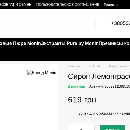
ВОЗВРАТ И ОБМЕН
ПОЛЬЗОВАТЕЛЬСКОЕ СОГЛАШЕНИЕ
Рецепты
+38050
овые Пюре Monin
Экстракты Pure by Monin
Премиксы кок
Главная
КАТАЛОГ
Натуральные с
Сироп Лемонграсс
В наличии
Артикул: 305291118851
619 грн
Войти
для отображения накопи
%