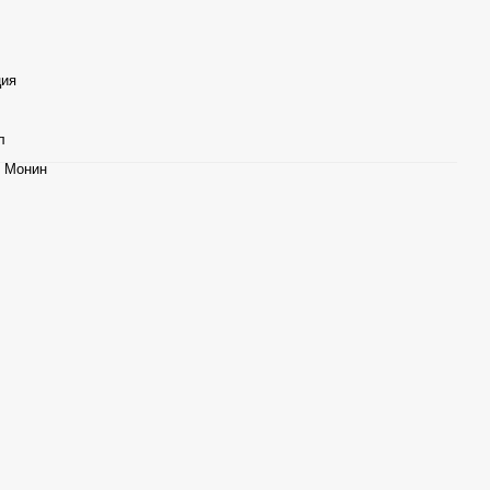
ция
л
 Монин