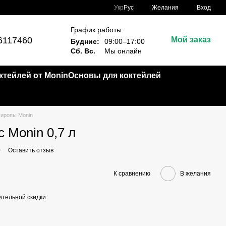
Укр
Рус
Желания
Вход
График работы:
6117460
Мой заказ
Будние:
09:00–17:00
Сб. Вс.
Мы онлайн
тейлей от Monin
Основы для коктейлей
иропы Monin
 Monin 0,7 л
0
Оставить отзыв
К сравнению
В желания
тельной скидки