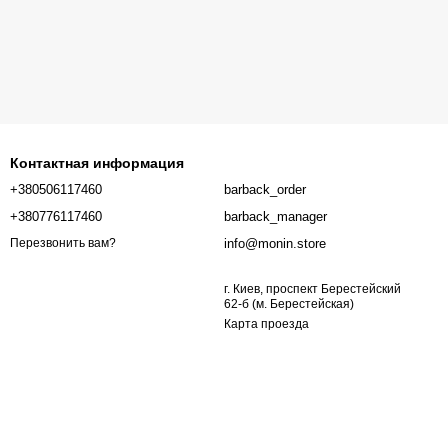
Контактная информация
+380506117460
barback_order
+380776117460
barback_manager
info@monin.store
Перезвонить вам?
г. Киев, проспект Берестейский
62-б (м. Берестейская)
Карта проезда