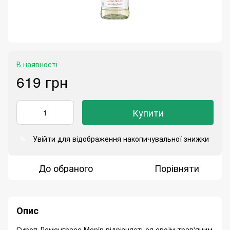
В наявності
619 грн
Купити
Увійти
для відображення накопичувальної знижки
%
До обраного
Порівняти
Опис
Сироп Лемонграсс Monin відрізняється своїм трав'яним