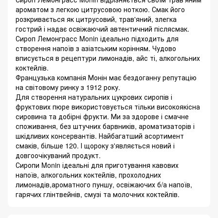
ароматом з легкою цитрусовою ноткою. Смак його
розкривається як цитрусовий, трав'яний, злегка
гострий і надає освіжаючий автентичний післясмак.
Сироп Лемонграсс Monin ідеально підходить для
створення напоїв з азіатським корінням. Чудово
вписується в рецептури лимонадів, айс ті, алкогольних
коктейлів.
Французька компанія Монін має бездоганну репутацію
на світовому ринку з 1912 року.
Для створення натуральних цукрових сиропів і
фруктових пюре використовується тільки високоякісна
сировина та добірні фрукти. Ми за здорове і смачне
споживання, без штучних барвників, ароматизаторів і
шкідливих консервантів. Найбагатший асортимент
смаків, більше 120. І щороку з'являється новий і
довгоочікуваний продукт.
Сиропи Monin ідеальні для приготування кавових
напоїв, алкогольних коктейлів, прохолодних
лимонадів,ароматного пуншу, освіжаючих б/а напоїв,
гарячих глінтвейнів, смузі та молочних коктейлів.