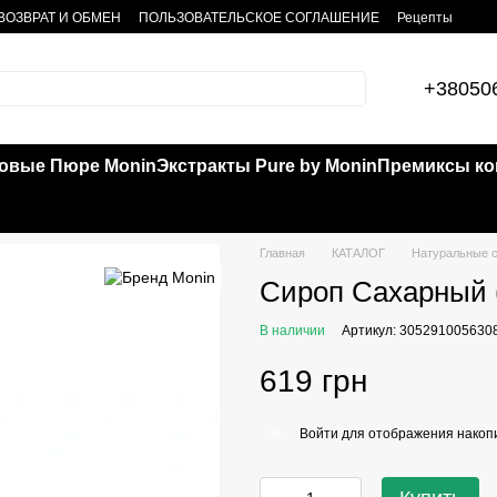
ВОЗВРАТ И ОБМЕН
ПОЛЬЗОВАТЕЛЬСКОЕ СОГЛАШЕНИЕ
Рецепты
+38050
овые Пюре Monin
Экстракты Pure by Monin
Премиксы кок
Главная
КАТАЛОГ
Натуральные с
Сироп Сахарный (
В наличии
Артикул: 305291005630
619 грн
Войти
для отображения накопи
%