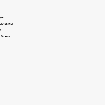
ция
ые вкусы
л
 Монин