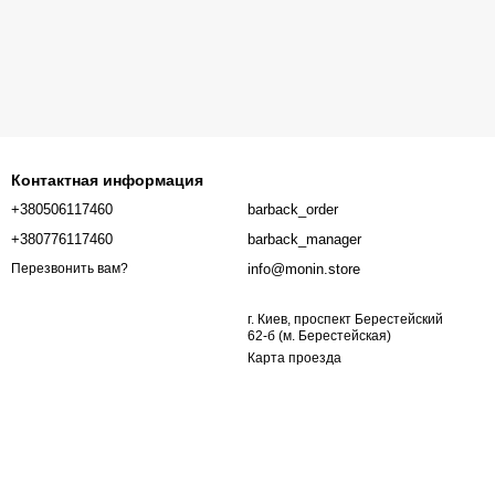
Контактная информация
+380506117460
barback_order
+380776117460
barback_manager
info@monin.store
Перезвонить вам?
г. Киев, проспект Берестейский
62-б (м. Берестейская)
Карта проезда