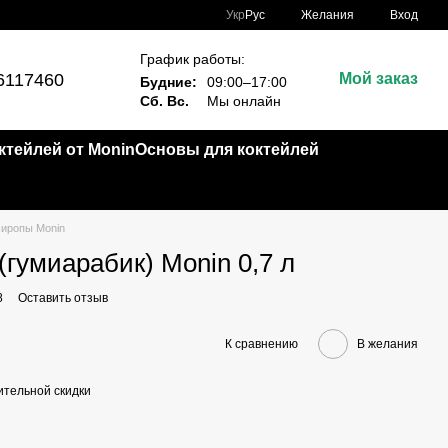
Укр
Рус
Желания
Вход
График работы:
6117460
Мой заказ
Будние:
09:00–17:00
Сб. Вс.
Мы онлайн
тейлей от Monin
Основы для коктейлей
иропы Monin
гумиарабик) Monin 0,7 л
8
Оставить отзыв
К сравнению
В желания
тельной скидки