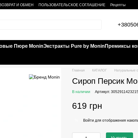
ВОЗВРАТ И ОБМЕН
ПОЛЬЗОВАТЕЛЬСКОЕ СОГЛАШЕНИЕ
Рецепты
+38050
овые Пюре Monin
Экстракты Pure by Monin
Премиксы кок
Главная
КАТАЛОГ
Натуральные с
Сироп Персик Mon
В наличии
Артикул: 305291142321
619 грн
Войти
для отображения накопи
%