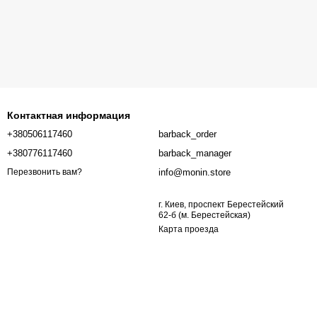
Контактная информация
+380506117460
barback_order
+380776117460
barback_manager
info@monin.store
Перезвонить вам?
г. Киев, проспект Берестейский
62-б (м. Берестейская)
Карта проезда