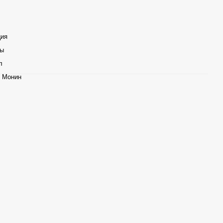
ция
ты
л
 Монин