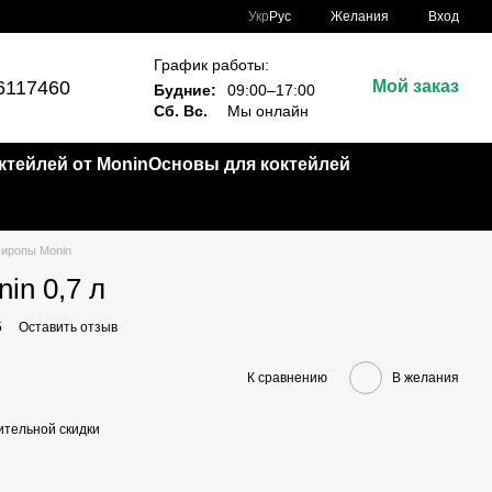
Укр
Рус
Желания
Вход
График работы:
6117460
Мой заказ
Будние:
09:00–17:00
Сб. Вс.
Мы онлайн
тейлей от Monin
Основы для коктейлей
иропы Monin
in 0,7 л
5
Оставить отзыв
К сравнению
В желания
тельной скидки