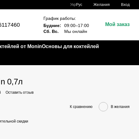
Укр
Рус
Желания
Вход
График работы:
6117460
Мой заказ
Будние:
09:00–17:00
Сб. Вс.
Мы онлайн
тейлей от Monin
Основы для коктейлей
n 0,7л
4
Оставить отзыв
К сравнению
В желания
тельной скидки