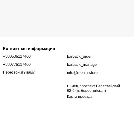
Контактная информация
+380506117460
barback_order
+380776117460
barback_manager
info@monin.store
Перезвонить вам?
г. Киев, проспект Берестейский
62-б (м. Берестейская)
Карта проезда