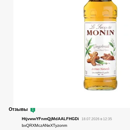
Отзывы
1
HtjvwwYFnmQjMdAALFHGDi
18.07.2026 в 12:35
bxQRXMczANeXTyzonm