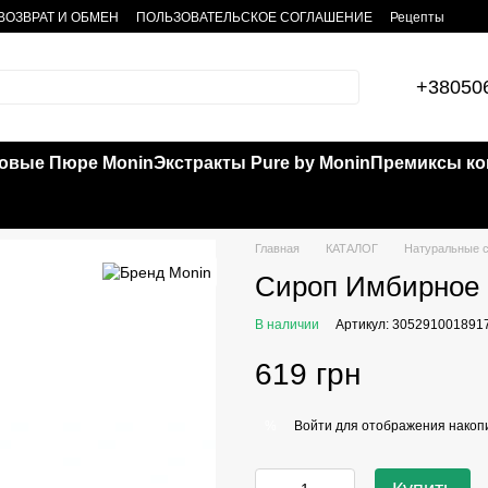
ВОЗВРАТ И ОБМЕН
ПОЛЬЗОВАТЕЛЬСКОЕ СОГЛАШЕНИЕ
Рецепты
+38050
овые Пюре Monin
Экстракты Pure by Monin
Премиксы кок
Главная
КАТАЛОГ
Натуральные с
Сироп Имбирное 
В наличии
Артикул: 305291001891
619 грн
Войти
для отображения накопи
%