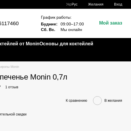
Укр
Рус
Желания
Вход
График работы:
6117460
Мой заказ
Будние:
09:00–17:00
Сб. Вс.
Мы онлайн
тейлей от Monin
Основы для коктейлей
иропы Monin
печенье Monin 0,7л
7
1 отзыв
К сравнению
В желания
тельной скидки