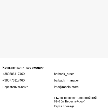
Контактная информация
+380506117460
barback_order
+380776117460
barback_manager
info@monin.store
Перезвонить вам?
г. Киев, проспект Берестейский
62-б (м. Берестейская)
Карта проезда