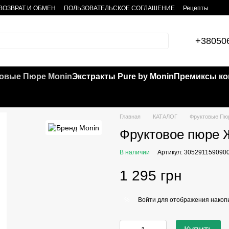
ВОЗВРАТ И ОБМЕН
ПОЛЬЗОВАТЕЛЬСКОЕ СОГЛАШЕНИЕ
Рецепты
+38050
овые Пюре Monin
Экстракты Pure by Monin
Премиксы кок
Главная
КАТАЛОГ
Фруктовые Пю
Фруктовое пюре 
В наличии
Артикул: 305291159090
1 295 грн
Войти
для отображения накопи
%