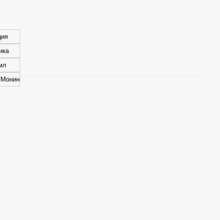
ция
ика
мл
 Монин