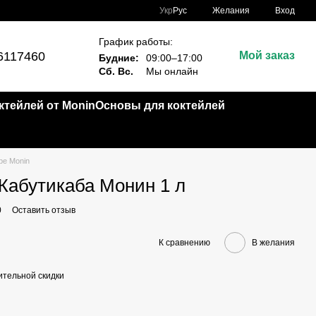
Укр
Рус
Желания
Вход
График работы:
6117460
Мой заказ
Будние:
09:00–17:00
Сб. Вс.
Мы онлайн
тейлей от Monin
Основы для коктейлей
ре Monin
Жабутикаба Монин 1 л
0
Оставить отзыв
К сравнению
В желания
тельной скидки