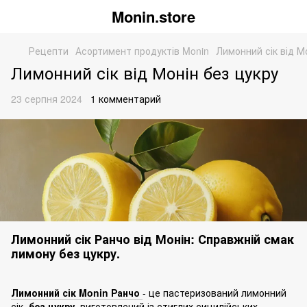
Monin.store
Рецепти
Асортимент продуктів Monin
Лимонний сік від М
Лимонний сік від Монін без цукру
23 серпня 2024
1 комментарий
Лимонний сік Ранчо від Монін: Справжній смак
лимону без цукру.
Лимонний сік M
onin Ранчо
- це пастеризований лимонний
сік,
без цукру
, виготовлений із стиглих сицилійських