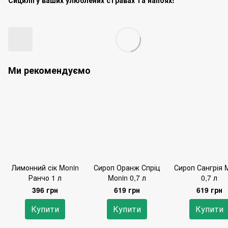
Сицилії у ваших улюблених стравах та напоях!
Ми рекомендуємо
Лимонний сік Monin
Сироп Оранж Спріц
Сироп Сангрія 
Ранчо 1 л
Monin 0,7 л
0,7 л
396 грн
619 грн
619 грн
Купити
Купити
Купити