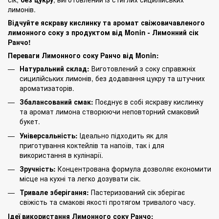
лимонів.
Відчуйте яскраву кислинку та аромат свіжовичавленого
лимонного соку з продуктом від Monin - Лимонний сік
Ранчо!
Переваги Лимонного соку Ранчо від Monin:
Натуральний склад:
Виготовлений з соку справжніх
сицилійських лимонів, без додавання цукру та штучних
ароматизаторів.
Збалансований смак:
Поєднує в собі яскраву кислинку
та аромат лимона створюючи неповторний смаковий
букет.
Універсальність:
Ідеально підходить як для
приготування коктейлів та напоїв, так і для
використання в кулінарії.
Зручність:
Концентрована формула дозволяє економити
місце на кухні та легко дозувати сік.
Тривале зберігання:
Пастеризований сік зберігає
свіжість та смакові якості протягом тривалого часу.
Ідеї використання Лимонного соку Ранчо: