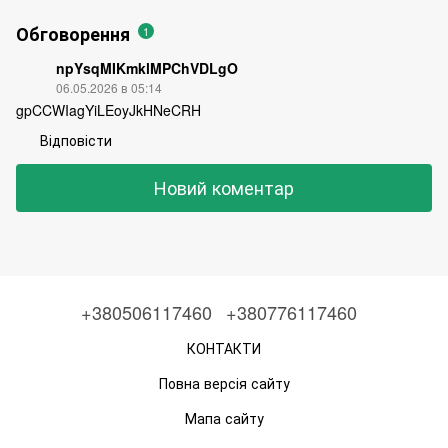
Обговорення
1
npYsqMIKmklMPChVDLgO
06.05.2026 в 05:14
gpCCWIagYiLEoyJkHNeCRH
Відповісти
Новий коментар
+380506117460
+380776117460
КОНТАКТИ
Повна версія сайту
Мапа сайту