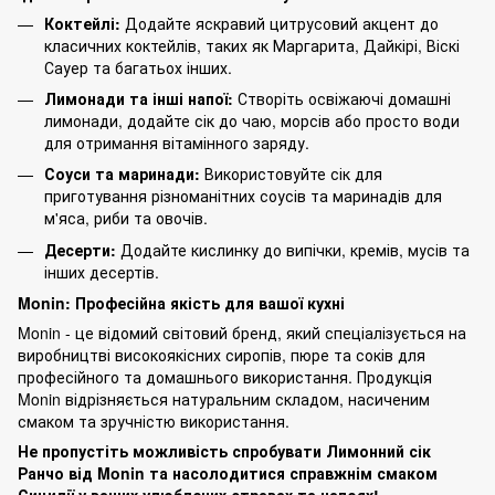
Коктейлі:
Додайте яскравий цитрусовий акцент до
класичних коктейлів, таких як Маргарита, Дайкірі, Віскі
Сауер та багатьох інших.
Лимонади та інші напої:
Створіть освіжаючі домашні
лимонади, додайте сік до чаю, морсів або просто води
для отримання вітамінного заряду.
Соуси та маринади:
Використовуйте сік для
приготування різноманітних соусів та маринадів для
м'яса, риби та овочів.
Десерти:
Додайте кислинку до випічки, кремів, мусів та
інших десертів.
Monin: Професійна якість для вашої кухні
Monin - це відомий світовий бренд, який спеціалізується на
виробництві високоякісних сиропів, пюре та соків для
професійного та домашнього використання. Продукція
Monin відрізняється натуральним складом, насиченим
смаком та зручністю використання.
Не пропустіть можливість спробувати Лимонний сік
Ранчо від Monin та насолодитися справжнім смаком