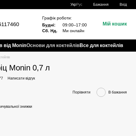
Укр
Рус
Бажання
Вхід
Графік роботи:
6117460
Мій кошик
Будні:
09:00–17:00
Сб. Нд.
Ми онлайн
в від Monin
Основи для коктейлів
Все для коктейлів
тейлів
ц Monin 0,7 л
77
Написати відгук
Порівняти
В бажання
ичувальної знижки