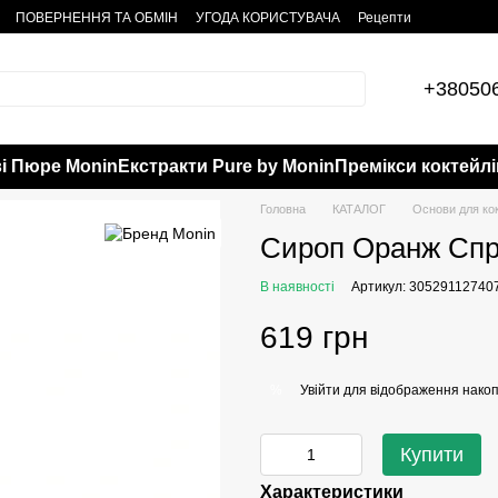
ПОВЕРНЕННЯ ТА ОБМІН
УГОДА КОРИСТУВАЧА
Рецепти
+38050
і Пюре Monin
Екстракти Pure by Monin
Премікси коктейлі
Головна
КАТАЛОГ
Основи для кок
Сироп Оранж Спрі
В наявності
Артикул: 30529112740
619 грн
Увійти
для відображення накоп
%
Купити
Характеристики