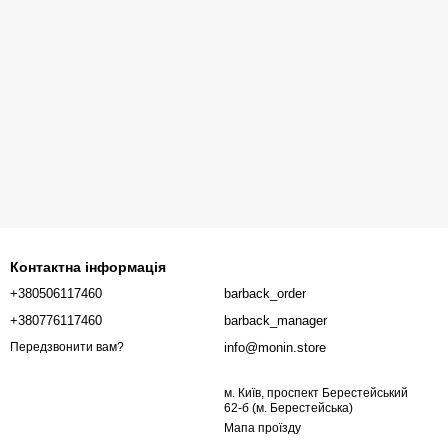
Контактна інформація
+380506117460
barback_order
+380776117460
barback_manager
info@monin.store
Передзвонити вам?
м. Київ, проспект Берестейський
62-б (м. Берестейська)
Мапа проїзду