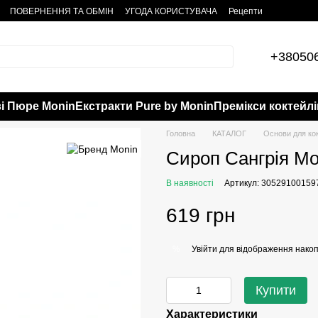
ПОВЕРНЕННЯ ТА ОБМІН
УГОДА КОРИСТУВАЧА
Рецепти
+38050
і Пюре Monin
Екстракти Pure by Monin
Премікси коктейлі
Головна
КАТАЛОГ
Основи для кок
Сироп Сангрія Mon
В наявності
Артикул: 30529100159
619 грн
Увійти
для відображення накоп
%
Купити
Характеристики