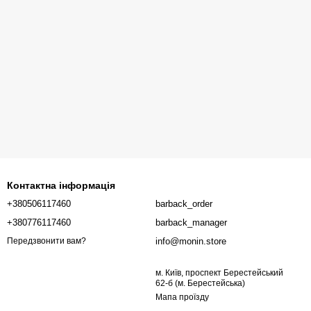
Контактна інформація
+380506117460
barback_order
+380776117460
barback_manager
info@monin.store
Передзвонити вам?
м. Київ, проспект Берестейський
62-б (м. Берестейська)
Мапа проїзду