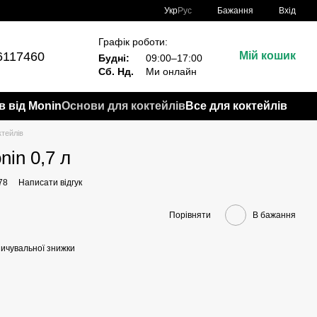
Укр
Рус
Бажання
Вхід
Графік роботи:
6117460
Мій кошик
Будні:
09:00–17:00
Сб. Нд.
Ми онлайн
в від Monin
Основи для коктейлів
Все для коктейлів
тейлів
in 0,7 л
78
Написати відгук
Порівняти
В бажання
ичувальної знижки