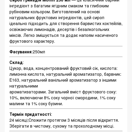
інгредієнт з багатим ягідним смаком та глибоким
рубіновим кольором. Виготовлений на основі
натуральних фруктових інгредієнтів, цей сироп
ідеально підходить для створення барвистих коктейлів,
освіжаючих лимонадів, десертів і безалкогольних
міксів. Легко змішується та додає напоям насиченого
фруктового характеру.
Фасування
:250мл
Склад
:
Цукор, вода, концентрований фруктовий сік, кислота:
лимонна кислота, натуральний ароматизатор, барвник:
E163, натуральний ванільний ароматизатор з іншими
натуральними
ароматизаторами. Загальний вміст фруктового соку:
10%, включаючи 8% соку чорної смородини, 1% соку
малини та 1% соку бузини.
Термін придатності
:
24 місяці;Спожити протягом 3 місяців після відкриття.
Зберігати в чистому, сухому та прохолодному місці.