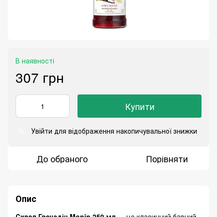
В наявності
307 грн
Купити
Увійти
для відображення накопичувальної знижки
%
До обраного
Порівняти
Опис
Сироп Гренадін Monin 250 мл
— це класичний барний