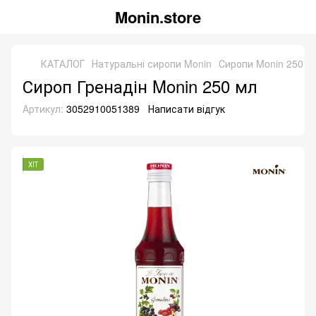
Monin.store
КАТАЛОГ
Натуральні сиропи Monin
Сиропи Monin 250 м
Сироп Гренадін Monin 250 мл
Артикул:
3052910051389
Написати відгук
ХІТ