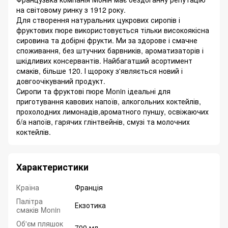
на світовому ринку з 1912 року.
Для створення натуральних цукрових сиропів і
фруктових пюре використовується тільки високоякісна
сировина та добірні фрукти. Ми за здорове і смачне
споживання, без штучних барвників, ароматизаторів і
шкідливих консервантів. Найбагатший асортимент
смаків, більше 120. І щороку з'являється новий і
довгоочікуваний продукт.
Сиропи та фруктові пюре Monin ідеальні для
приготування кавових напоїв, алкогольних коктейлів,
прохолодних лимонадів,ароматного пуншу, освіжаючих
б/а напоїв, гарячих глінтвейнів, смузі та молочних
коктейлів.
Характеристики
Країна
Франція
Палітра
Екзотика
смаків Monin
Об'єм пляшок
700 мл