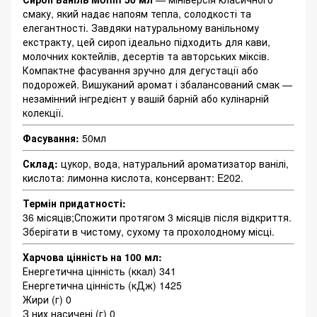
смаку, який надає напоям тепла, солодкості та
елегантності. Завдяки натуральному ванільному
екстракту, цей сироп ідеально підходить для кави,
молочних коктейлів, десертів та авторських міксів.
Компактне фасування зручно для дегустації або
подорожей. Вишуканий аромат і збалансований смак —
незамінний інгредієнт у вашій барній або кулінарній
колекції.
Фасування:
50мл
Склад:
цукор, вода, натуральний ароматизатор ванілі,
кислота: лимонна кислота, консервант: E202.
Термін придатності:
36 місяців;Спожити протягом 3 місяців після відкриття.
Зберігати в чистому, сухому та прохолодному місці.
Харчова цінність на 100 мл:
Енергетична цінність (ккал) 341
Енергетична цінність (кДж) 1425
Жири (г) 0
З них насичені (г) 0