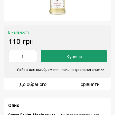
В наявності
110 грн
Купити
Увійти
для відображення накопичувальної знижки
%
До обраного
Порівняти
Опис
Сироп Ваніль Monin 50 мл
— мініверсія класичного