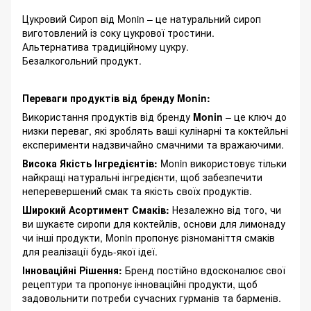
Цукровий Сироп від Monin – це натуральний сироп
виготовлений із соку цукрової тростини.
Альтернатива традиційному цукру.
Безалкогольний продукт.
Переваги продуктів від бренду Monin:
Використання продуктів від бренду
Monin
– це ключ до
низки переваг, які зроблять ваші кулінарні та коктейльні
експерименти надзвичайно смачними та вражаючими.
Висока Якість Інгредієнтів:
Monin використовує тільки
найкращі натуральні інгредієнти, щоб забезпечити
неперевершений смак та якість своїх продуктів.
Широкий Асортимент Смаків:
Незалежно від того, чи
ви шукаєте сиропи для коктейлів, основи для лимонаду
чи інші продукти, Monin пропонує різноманіття смаків
для реалізації будь-якої ідеї.
Інноваційні Рішення:
Бренд постійно вдосконалює свої
рецептури та пропонує інноваційні продукти, щоб
задовольнити потреби сучасних гурманів та барменів.