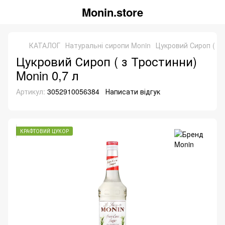
Monin.store
КАТАЛОГ
Натуральні сиропи Monin
Цукровий Сироп ( з 
Цукровий Сироп ( з Тростинни)
Monin 0,7 л
Артикул:
3052910056384
Написати відгук
КРАФТОВИЙ ЦУКОР