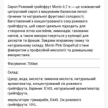
Сироп Рожевий грейпфрут Monin 0,7 л — це освіжаючий
цитрусовий сироп з вишуканим балансом легкої
гірчинки та натуральної фруктової солодкості.
Виготовлений з концентрованого соку рожевого
грейпфрута, цей сироп ідеально підходить для
створення літніх коктейлів, лимонадів, газованих
напоїв, а також використовується у кулінарії для
десертів та фрешів. Завдяки яскравому смаку та
натуральному складу, Monin Pink Grapefruit стане
фаворитом у професійній міксології та домашньому
використанні.
Фасування: 700мл
Склад:
Цукор, вода, кислота: лимонна кислота, натуральний
ароматизатор, концентрований сік рожевого
грейпфрута, барвник: E163, натуральний ароматизатор
грейпфрута,
емульгатори: гумаарабік, E445. Сік рожевого
грейпфрута: 10%.