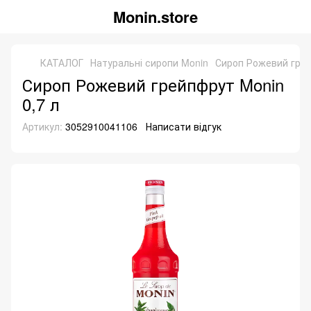
Monin.store
КАТАЛОГ
Натуральні сиропи Monin
Сироп Рожевий грей
Сироп Рожевий грейпфрут Monin
0,7 л
Артикул:
3052910041106
Написати відгук