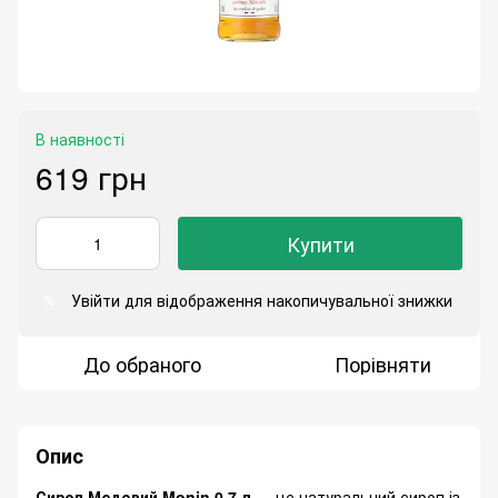
В наявності
619 грн
Купити
Увійти
для відображення накопичувальної знижки
%
До обраного
Порівняти
Опис
Сироп Медовий Monin 0,7 л
— це натуральний сироп із