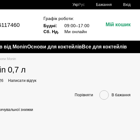
Укр
Рус
Бажання
Вхід
Графік роботи:
6117460
Мій кошик
Будні:
09:00–17:00
Сб. Нд.
Ми онлайн
в від Monin
Основи для коктейлів
Все для коктейлів
ропи Monin
n 0,7 л
26
Написати відгук
Порівняти
В бажання
ичувальної знижки