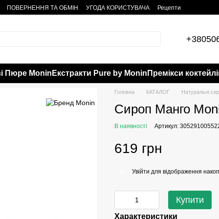
ПОВЕРНЕННЯ ТА ОБМІН
УГОДА КОРИСТУВАЧА
Рецепти
+38050
і Пюре Monin
Екстракти Pure by Monin
Премікси коктейлі
Головна
КАТАЛОГ
Натуральні си
Сироп Манго Moni
В наявності
Артикул: 30529100552
619 грн
Увійти
для відображення накоп
%
Купити
Характеристики