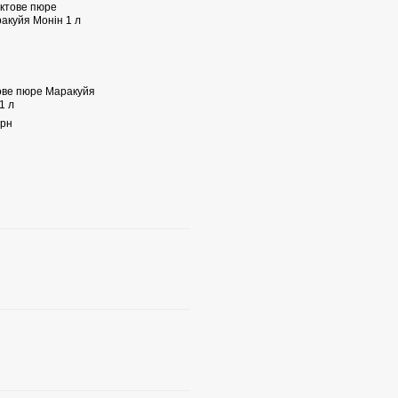
ове пюре Маракуйя
1 л
грн