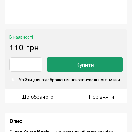
В наявності
110 грн
Купити
Увійти
для відображення накопичувальної знижки
%
До обраного
Порівняти
Опис
Сироп Кокос Monin
— це екзотичний смак тропіків у