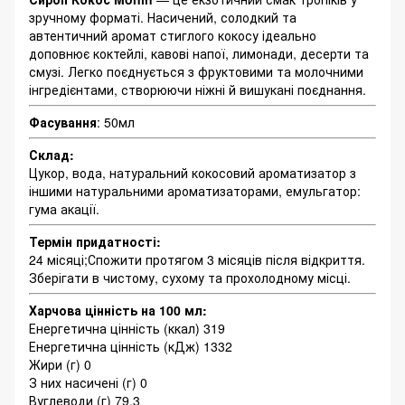
зручному форматі. Насичений, солодкий та
автентичний аромат стиглого кокосу ідеально
доповнює коктейлі, кавові напої, лимонади, десерти та
смузі. Легко поєднується з фруктовими та молочними
інгредієнтами, створюючи ніжні й вишукані поєднання.
Фасування
: 50мл
Склад:
Цукор, вода, натуральний кокосовий ароматизатор з
іншими натуральними ароматизаторами, емульгатор:
гума акації.
Термін придатності:
24 місяці;Спожити протягом 3 місяців після відкриття.
Зберігати в чистому, сухому та прохолодному місці.
Харчова цінність на 100 мл:
Енергетична цінність (ккал) 319
Енергетична цінність (кДж) 1332
Жири (г) 0
З них насичені (г) 0
Вуглеводи (г) 79,3