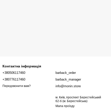
Контактна інформація
+380506117460
barback_order
+380776117460
barback_manager
info@monin.store
Передзвонити вам?
м. Київ, проспект Берестейський
62-б (м. Берестейська)
Мапа проїзду