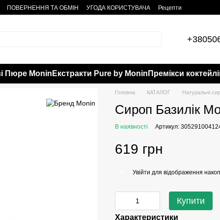
ПОВЕРНЕННЯ ТА ОБМІН
УГОДА КОРИСТУВАЧА
Рецепти
+38050
і Пюре Monin
Екстракти Pure by Monin
Премікси коктейлі
Головна
КАТАЛОГ
Натуральні си
Сироп Базилік Mon
В наявності
Артикул: 30529100412
619 грн
Увійти
для відображення накоп
%
Купити
Характеристики