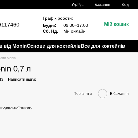
Укр
Рус
Бажання
Вхід
Графік роботи:
6117460
Мій кошик
Будні:
09:00–17:00
Сб. Нд.
Ми онлайн
в від Monin
Основи для коктейлів
Все для коктейлів
ропи Monin
in 0,7 л
43
Написати відгук
Порівняти
В бажання
ичувальної знижки