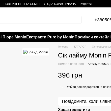
ПОВЕРНЕННЯ ТА ОБМІН
УГОДА КОРИСТУВАЧА
Рецепти
+38050
і Пюре Monin
Екстракти Pure by Monin
Премікси коктейлі
Головна
КАТАЛОГ
Основи для кок
Сік лайму Monin 
Немає в наявності
Артикул: 30529
396 грн
Увійти
для відображення накоп
%
Повідомити, коли з'яви
Характеристики