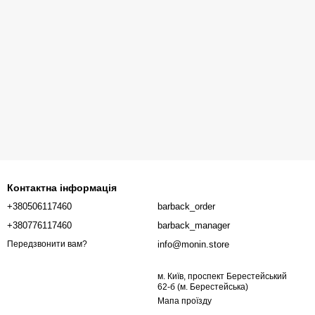
Контактна інформація
+380506117460
barback_order
+380776117460
barback_manager
info@monin.store
Передзвонити вам?
м. Київ, проспект Берестейський
62-б (м. Берестейська)
Мапа проїзду