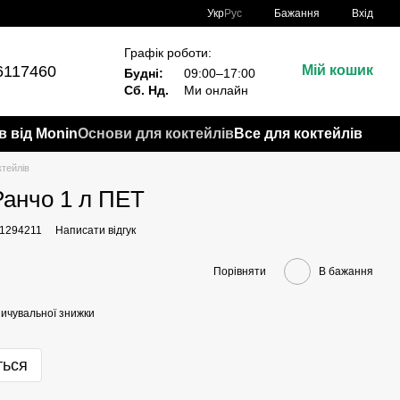
Укр
Рус
Бажання
Вхід
Графік роботи:
6117460
Мій кошик
Будні:
09:00–17:00
Сб. Нд.
Ми онлайн
в від Monin
Основи для коктейлів
Все для коктейлів
тейлів
Ранчо 1 л ПЕТ
11294211
Написати відгук
Порівняти
В бажання
ичувальної знижки
ться