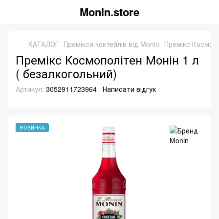
Monin.store
КАТАЛОГ
Премікси коктейлів від Monin
Премікс Космопо
Премікс Космополітен Монін 1 л
( безалкогольний)
Артикул:
3052911723964
Написати відгук
НОВИНКА