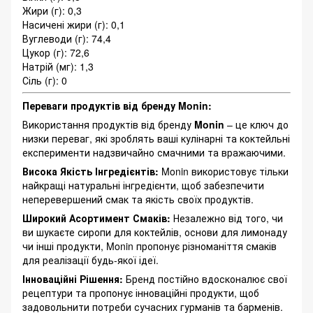
Жири (г): 0,3
Насичені жири (г): 0,1
Вуглеводи (г): 74,4
Цукор (г): 72,6
Натрій (мг): 1,3
Сіль (г): 0
Переваги продуктів від бренду Monin:
Використання продуктів від бренду
Monin
– це ключ до
низки переваг, які зроблять ваші кулінарні та коктейльні
експерименти надзвичайно смачними та вражаючими.
Висока Якість Інгредієнтів:
Monin використовує тільки
найкращі натуральні інгредієнти, щоб забезпечити
неперевершений смак та якість своїх продуктів.
Широкий Асортимент Смаків:
Незалежно від того, чи
ви шукаєте сиропи для коктейлів, основи для лимонаду
чи інші продукти, Monin пропонує різноманіття смаків
для реалізації будь-якої ідеї.
Інноваційні Рішення:
Бренд постійно вдосконалює свої
рецептури та пропонує інноваційні продукти, щоб
задовольнити потреби сучасних гурманів та барменів.