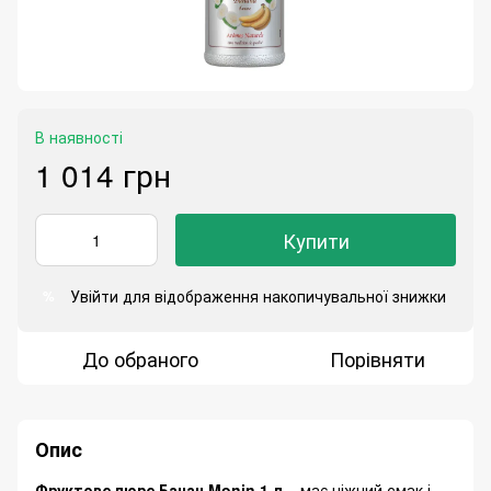
В наявності
1 014 грн
Купити
Увійти
для відображення накопичувальної знижки
%
До обраного
Порівняти
Опис
Фруктове пюре Банан Monin 1 л
– має ніжний смак і