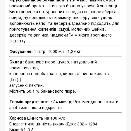
насичений аромат стиглого банана у зручній упаковці.
Виготовлене з натуральних інгредієнтів, пюре зберігає
природну солодкість і кремову текстуру, які чудово
доповнюють напої та десерти. Ідеально підходить для
приготування коктейлів, смузі, молочних шейків,
десертів та випічки, надаючи їм м'якого тропічного
акценту.
Фасування:
1 літр -1000 мл - 1,29 кг
Склад:
бананове пюре, цукор, натуральний
ароматизатор,
консервант: сорбат калію, кислота: винна кислота
(L(+)-),
загусник: пектин.
Містить 50,1 % бананового пюре.
Термін придатності:
24 місяці; Рекомендовано вжити
за 4 тижні після відкриття
Харчова цінність на 100 мл:
Енергетична цінність (ккал-кДж): 302 - 1284
Білки (г): 0,8