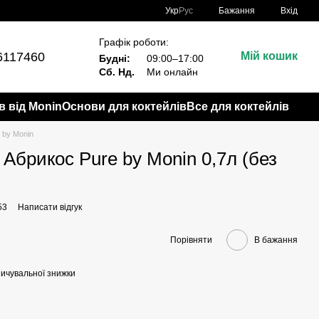
Укр
Рус
Бажання
Вхід
Графік роботи:
6117460
Мій кошик
Будні:
09:00–17:00
Сб. Нд.
Ми онлайн
в від Monin
Основи для коктейлів
Все для коктейлів
 by Monin
Абрикос Pure by Monin 0,7л (без
53
Написати відгук
Порівняти
В бажання
ичувальної знижки