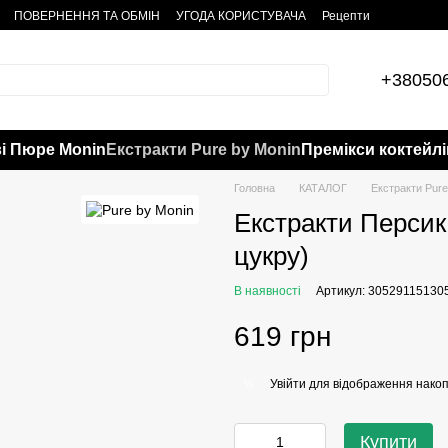
ПОВЕРНЕННЯ ТА ОБМІН
УГОДА КОРИСТУВАЧА
Рецепти
+38050
і Пюре Monin
Екстракти Pure by Monin
Премікси коктейлі
Головна
КАТАЛОГ
Екстракти Pure
Екстракти Персик 
цукру)
В наявності
Артикул: 30529115130
619 грн
Увійти
для відображення накоп
%
Купити