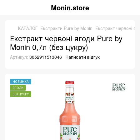
Monin.store
КАТАЛОГ
Екстракти Pure by Monin
Екстракт червоні яго
Екстракт червоні ягоди Pure by
Monin 0,7л (без цукру)
Артикул:
3052911513046
Написати відгук
НОВИНКА
ЯГОДИ
БЕЗ ЦУКРУ